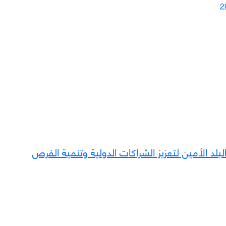
مقدسة.. أسس توقّع مذكرة تفاهم مع صندوق الحج الإندونيسي (BPKH) في مركاز البلد الأمين لتعزيز الشراكات الدولية وتنمية الفرص