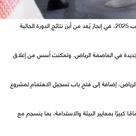
أعلنت شركة أسس العقار عن تجاوز قيمة تعاملاتها العقارية مليار ريال سعودي خلال مشاركتها في معرض سيتي سكيب 2025، في إنجاز يُعد من أبرز نتائج الدورة الحالية
 الجديدة في العاصمة الرياض. وتمكنت أسس من إغلاق
الرياض، إضافة إلى فتح باب تسجيل الاهتمام لمشروع
 كبيرًا بمعايير البيئة والاستدامة، بما ينسجم مع