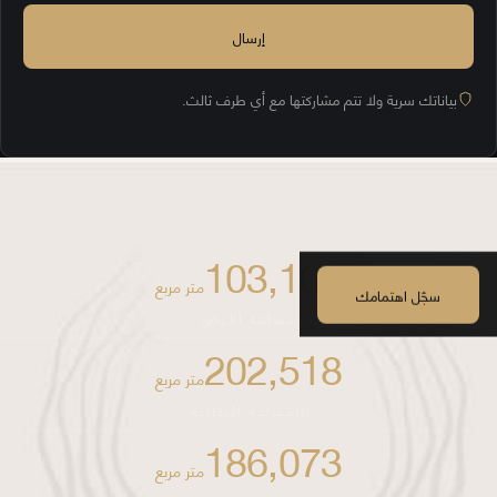
بياناتك سرية ولا تتم مشاركتها مع أي طرف ثالث.
103,104
متر مربع
سجّل اهتمامك
مساحة الأرض
202,518
متر مربع
المساحة البنائية
186,073
متر مربع