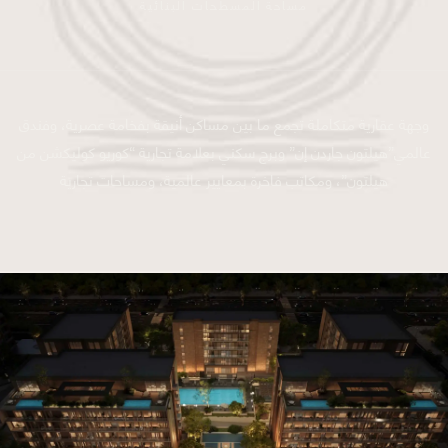
مساحة المسطحات البنائية
وجهة عقارية متكاملة تجمع ما بين مساكن أنيقة بفخامة عصرية، وفندق
عالمي”هيلتون جاردن إن” وبرج سكني بعلامة تجارية “كوريو كوليكشن من
هيلتون”، ومكاتب فاخرة بمعايير عالمية، ومساحات تجارية