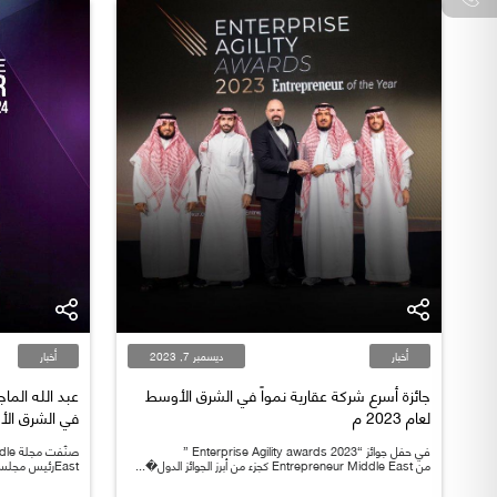
أخبار
ديسمبر 7, 2023
أخبار
جائزة أسرع شركة عقارية نمواً في الشرق الأوسط
لعام 2023 م
في الشرق ال
في حفل جوائز “Enterprise Agility awards 2023 ”
صنَّ
من Entrepreneur Middle East كجزء من أبرز الجوائز الدول�...
Eastرئيس مجلس الإدارة الأستاذ/ عبد الله بن ماجد الماج�...