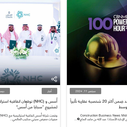
سبتمبر 11, 2024
أخبار
ديسمبر 
عبد الله الماجد ضِمن أكثر 20 شخصية عقارية تأثيراً
أُسس و (NHC) توقعان اتفاقية استر
أوسط
لمشروع “سجايا من أُسس”
فت مجلة Construction Business News Middle
وق
مجريات معرض سيتي سكيب العالمي...