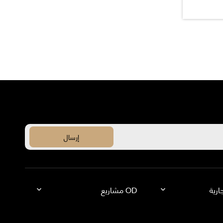
ارية
OD مشاريع
أو دي أوفيس |