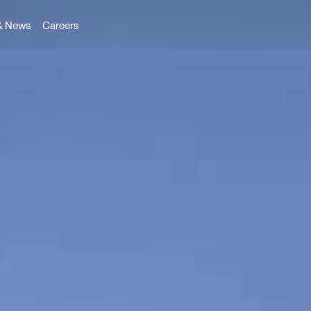
& News
Careers